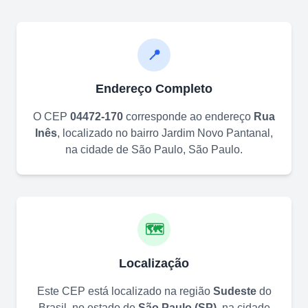
📍
Endereço Completo
O CEP
04472-170
corresponde ao endereço
Rua
Inês
, localizado no bairro
Jardim Novo Pantanal
,
na cidade de
São Paulo
,
São Paulo
.
🗺️
Localização
Este CEP está localizado na região
Sudeste
do
Brasil, no estado de
São Paulo
(
SP
)
, na cidade