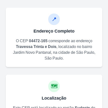
📍
Endereço Completo
O CEP
04472-165
corresponde ao endereço
Travessa Trinta e Dois
, localizado no bairro
Jardim Novo Pantanal
, na cidade de
São Paulo
,
São Paulo
.
🗺️
Localização
Este CEP está localizado na região
Sudeste
do