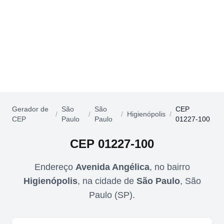
Gerador de
São
São
CEP
/
/
/
Higienópolis
/
CEP
Paulo
Paulo
01227-100
CEP
01227-100
Endereço
Avenida Angélica
,
no bairro
Higienópolis
,
na cidade de
São Paulo
,
São
Paulo
(
SP
).