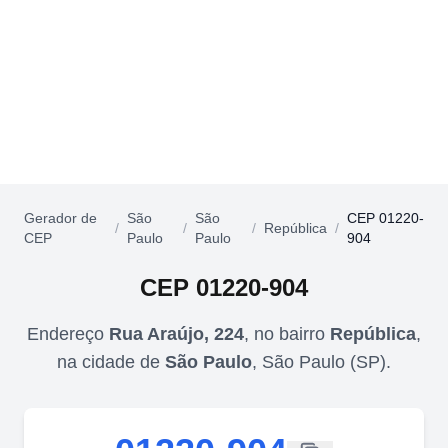
Gerador de
São
São
CEP 01220-
/
/
/
República
/
CEP
Paulo
Paulo
904
CEP
01220-904
Endereço
Rua Araújo, 224
,
no bairro
República
,
na cidade de
São Paulo
,
São Paulo
(
SP
).