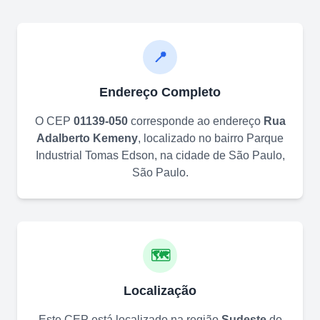
📍
Endereço Completo
O CEP
01139-050
corresponde ao endereço
Rua
Adalberto Kemeny
, localizado no bairro
Parque
Industrial Tomas Edson
, na cidade de
São Paulo
,
São Paulo
.
🗺️
Localização
Este CEP está localizado na região
Sudeste
do