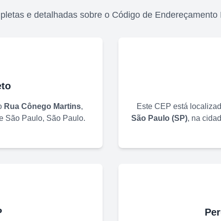
pletas e detalhadas sobre o Código de Endereçamento
to
o
Rua Cônego Martins
,
Este CEP está localiza
de
São Paulo
,
São Paulo
.
São Paulo
(
SP
)
, na cida
P
Per