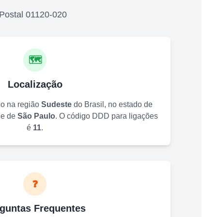
 Postal
01120-020
🗺️
Localização
do na região
Sudeste
do Brasil, no estado de
de de
São Paulo
. O código DDD para ligações
é
11
.
❓
guntas Frequentes