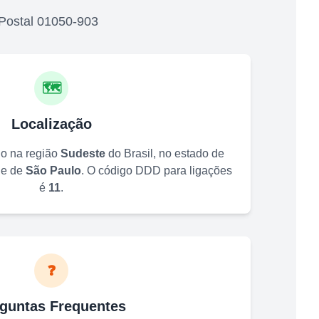
Postal
01050-903
🗺️
Localização
do na região
Sudeste
do Brasil, no estado de
de de
São Paulo
. O código DDD para ligações
é
11
.
❓
guntas Frequentes