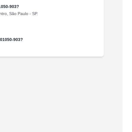
1050-903
?
ntro
,
São Paulo
-
SP
.
01050-903
?