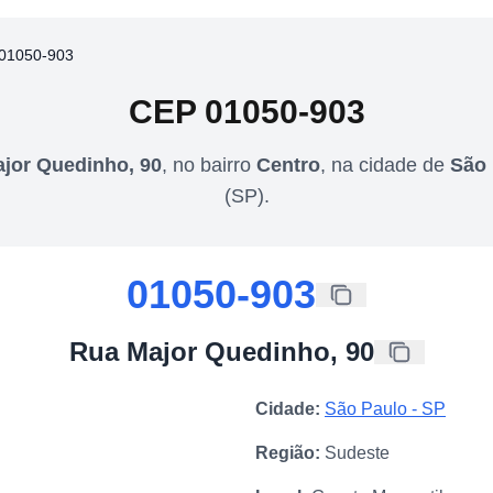
01050-903
CEP
01050-903
jor Quedinho, 90
,
no bairro
Centro
,
na cidade de
São 
(
SP
).
01050-903
Rua Major Quedinho, 90
Cidade:
São Paulo
-
SP
Região:
Sudeste