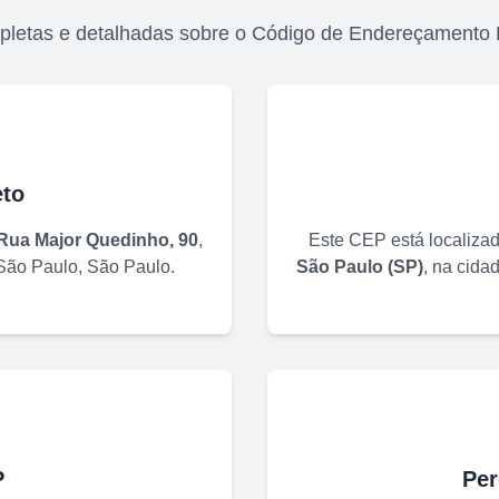
pletas e detalhadas sobre o Código de Endereçamento 
to
Rua Major Quedinho, 90
,
Este CEP está localiza
São Paulo
,
São Paulo
.
São Paulo
(
SP
)
, na cida
P
Per