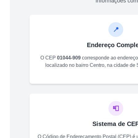
Informações com
📍
Endereço Comple
O CEP
01044-909
corresponde ao endereç
localizado no bairro
Centro
, na cidade de
📮
Sistema de CE
O Código de Endereçamento Postal (CEP) é u