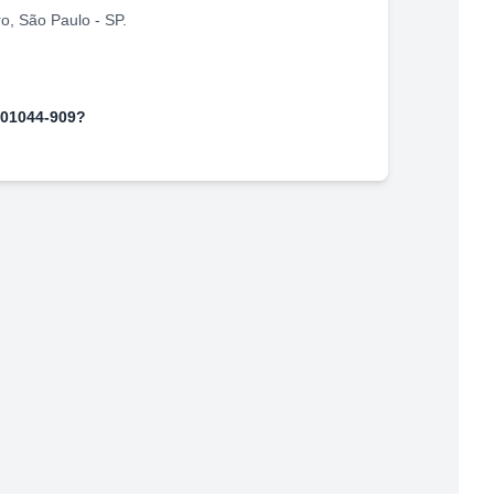
ro
,
São Paulo
-
SP
.
01044-909
?