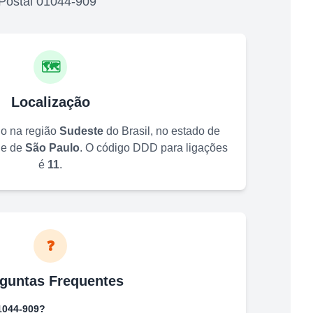
Postal
01044-909
🗺️
Localização
do na região
Sudeste
do Brasil, no estado de
de de
São Paulo
. O código DDD para ligações
é
11
.
❓
guntas Frequentes
1044-909
?