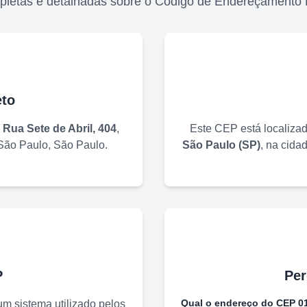
pletas e detalhadas sobre o Código de Endereçamento 
to
o
Rua Sete de Abril, 404
,
Este CEP está localiza
São Paulo
,
São Paulo
.
São Paulo
(
SP
)
, na cida
P
Per
Qual o endereço do CEP
0
m sistema utilizado pelos