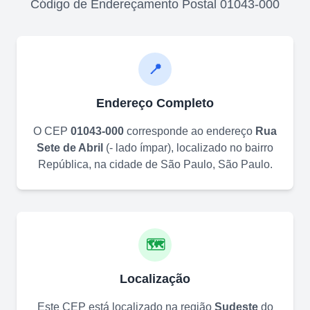
Código de Endereçamento Postal
01043-000
📍
Endereço Completo
O CEP
01043-000
corresponde ao endereço
Rua
Sete de Abril
(
- lado ímpar
)
, localizado no bairro
República
, na cidade de
São Paulo
,
São Paulo
.
🗺️
Localização
Este CEP está localizado na região
Sudeste
do