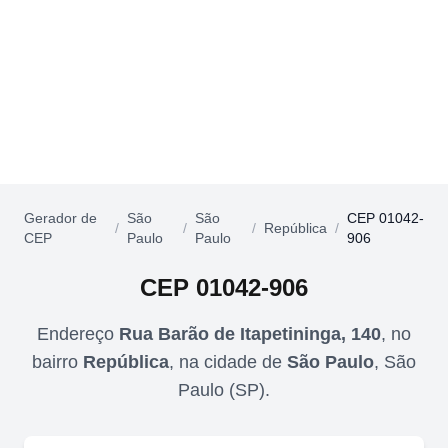
Gerador de
São
São
CEP 01042-
/
/
/
República
/
CEP
Paulo
Paulo
906
CEP
01042-906
Endereço
Rua Barão de Itapetininga, 140
,
no
bairro
República
,
na cidade de
São Paulo
,
São
Paulo
(
SP
).