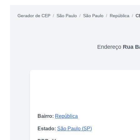
Gerador de CEP
/
São Paulo
/
São Paulo
/
República
/
C
Endereço
Rua Ba
Bairro:
República
Estado:
São Paulo
(
SP
)