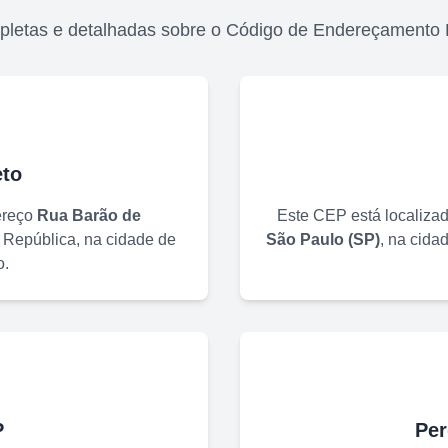
pletas e detalhadas sobre o Código de Endereçamento 
to
ereço
Rua Barão de
Este CEP está localiza
o
República
, na cidade de
São Paulo
(
SP
)
, na cida
o
.
P
Per