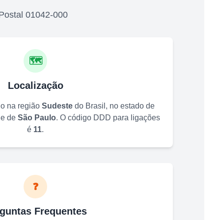
Postal
01042-000
🗺️
Localização
do na região
Sudeste
do Brasil, no estado de
de de
São Paulo
. O código DDD para ligações
é
11
.
❓
guntas Frequentes