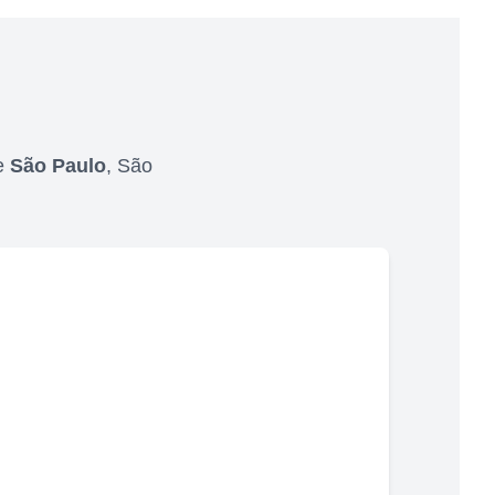
e
São Paulo
,
São