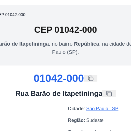
EP 01042-000
CEP
01042-000
rão de Itapetininga
,
no bairro
República
,
na cidade d
Paulo
(
SP
).
01042-000
Rua Barão de Itapetininga
Cidade:
São Paulo
-
SP
Região:
Sudeste