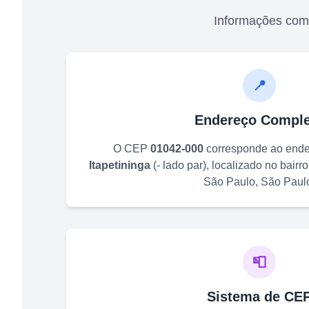
Informações com
📍
Endereço Comple
O CEP
01042-000
corresponde ao end
Itapetininga
(
- lado par
)
, localizado no bairr
São Paulo
,
São Paul
📮
Sistema de CE