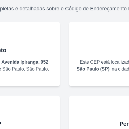
pletas e detalhadas sobre o Código de Endereçamento 
to
o
Avenida Ipiranga, 952
,
Este CEP está localiza
de
São Paulo
,
São Paulo
.
São Paulo
(
SP
)
, na cida
P
Per