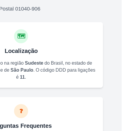
Postal
01040-906
🗺️
Localização
do na região
Sudeste
do Brasil, no estado de
de de
São Paulo
. O código DDD para ligações
é
11
.
❓
guntas Frequentes