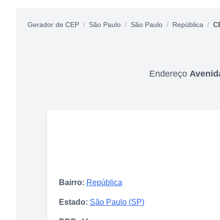
Gerador de CEP
/
São Paulo
/
São Paulo
/
República
/
C
Endereço
Avenida
Bairro:
República
Estado:
São Paulo
(
SP
)