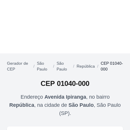
Gerador de
São
São
CEP 01040-
/
/
/
República
/
CEP
Paulo
Paulo
000
CEP
01040-000
Endereço
Avenida Ipiranga
,
no bairro
República
,
na cidade de
São Paulo
,
São Paulo
(
SP
).