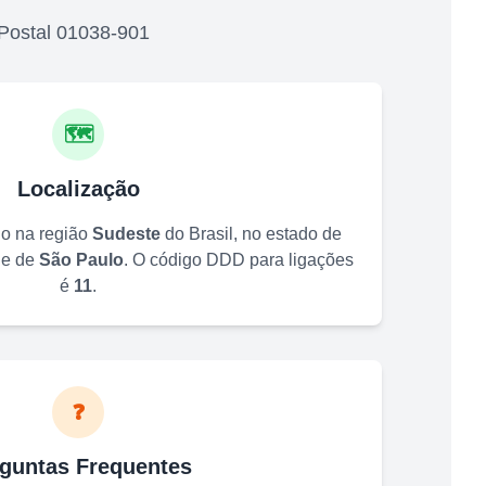
Postal
01038-901
🗺️
Localização
do na região
Sudeste
do Brasil, no estado de
de de
São Paulo
. O código DDD para ligações
é
11
.
❓
guntas Frequentes