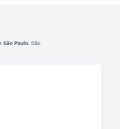
de
São Paulo
,
São