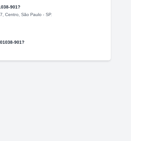
1038-901
?
77
,
Centro
,
São Paulo
-
SP
.
01038-901
?