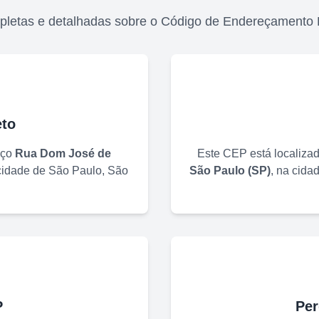
pletas e detalhadas sobre o Código de Endereçamento 
to
eço
Rua Dom José de
Este CEP está localiza
 cidade de
São Paulo
,
São
São Paulo
(
SP
)
, na cida
P
Per