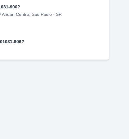
1031-906
?
º Andar
,
Centro
,
São Paulo
-
SP
.
01031-906
?