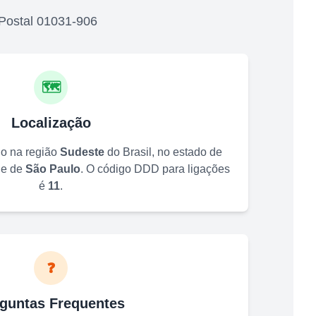
Postal
01031-906
🗺️
Localização
do na região
Sudeste
do Brasil, no estado de
de de
São Paulo
. O código DDD para ligações
é
11
.
❓
guntas Frequentes