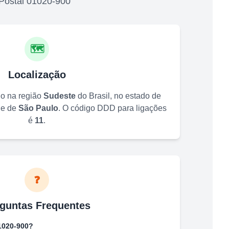
Postal
01020-900
🗺️
Localização
do na região
Sudeste
do Brasil, no estado de
de de
São Paulo
. O código DDD para ligações
é
11
.
❓
guntas Frequentes
1020-900
?