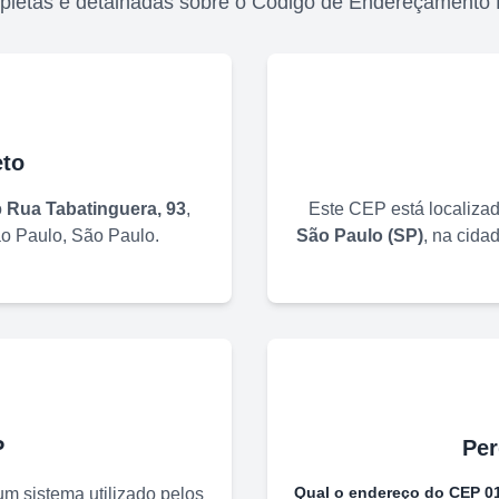
pletas e detalhadas sobre o Código de Endereçamento 
to
o
Rua Tabatinguera, 93
,
Este CEP está localiza
o Paulo
,
São Paulo
.
São Paulo
(
SP
)
, na cida
P
Per
Qual o endereço do CEP
0
m sistema utilizado pelos