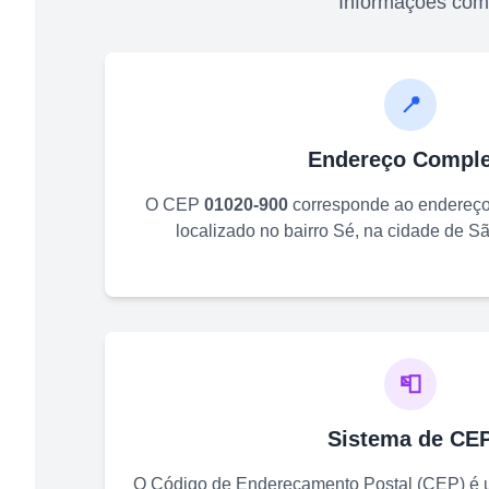
Informações com
📍
Endereço Comple
O CEP
01020-900
corresponde ao endereç
localizado no bairro
Sé
, na cidade de
Sã
📮
Sistema de CE
O Código de Endereçamento Postal (CEP) é u