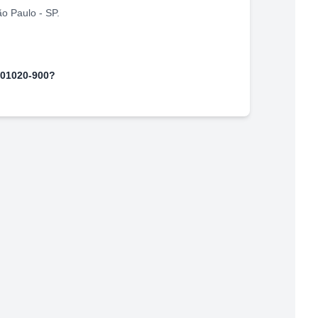
ão Paulo
-
SP
.
01020-900
?