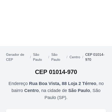
Gerador de
São
São
CEP 01014-
/
/
/
Centro
/
CEP
Paulo
Paulo
970
CEP
01014-970
Endereço
Rua Boa Vista, 88 Loja 2 Térreo
,
no
bairro
Centro
,
na cidade de
São Paulo
,
São
Paulo
(
SP
).